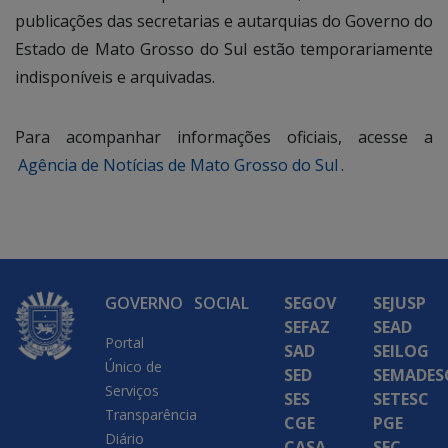
publicações das secretarias e autarquias do Governo do
Estado de Mato Grosso do Sul estão temporariamente
indisponíveis e arquivadas.
Para acompanhar informações oficiais, acesse a
Agência de Notícias de Mato Grosso do Sul
.
GOVERNO
SOCIAL
SEGOV
SEJUSP
SEFAZ
SEAD
Portal
SAD
SEILOG
Único de
SED
SEMADES
Serviços
SES
SETESC
Transparência
CGE
PGE
Diário
CASA
SEC