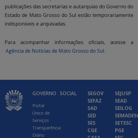
publicações das secretarias e autarquias do Governo do
Estado de Mato Grosso do Sul estão temporariamente
indisponíveis e arquivadas.
Para acompanhar informações oficiais, acesse a
Agência de Notícias de Mato Grosso do Sul
.
GOVERNO
SOCIAL
SEGOV
SEJUSP
SEFAZ
SEAD
Portal
SAD
SEILOG
Único de
SED
SEMADES
Serviços
SES
SETESC
Transparência
CGE
PGE
Diário
CASA
SEC