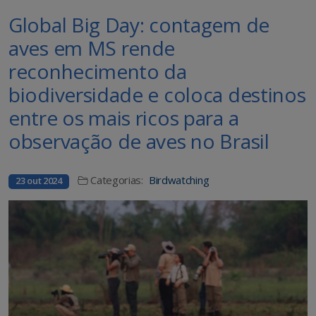
Global Big Day: contagem de
aves em MS rende
reconhecimento da
biodiversidade e coloca destinos
entre os mais ricos para a
observação de aves no Brasil
Categorias:
Birdwatching
23 out 2024