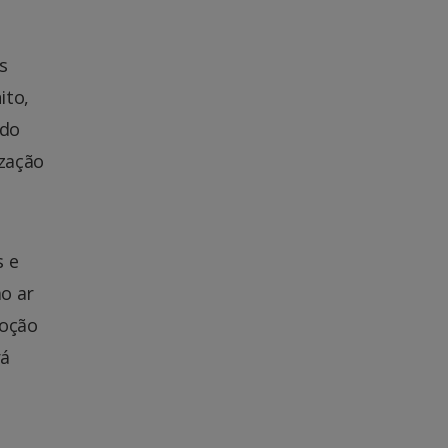
s
ito,
ndo
ização
s e
o ar
doção
rá