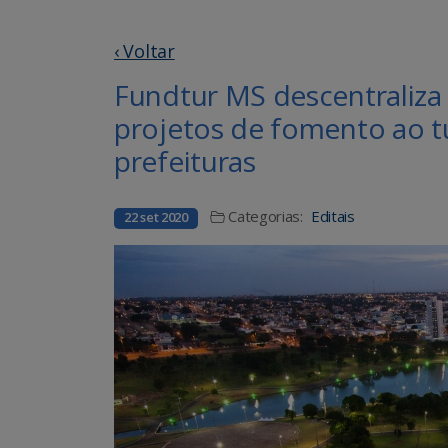
‹ Voltar
Fundtur MS descentraliza 
projetos de fomento ao t
prefeituras
Categorias:
Editais
22 set 2020