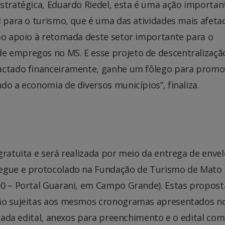
Estratégica, Eduardo Riedel, esta é uma ação importan
l para o turismo, que é uma das atividades mais afeta
omo apoio à retomada deste setor importante para o
e empregos no MS. E esse projeto de descentralizaçã
pactado financeiramente, ganhe um fôlego para promo
do a economia de diversos municípios”, finaliza.
gratuita e será realizada por meio da entrega de enve
regue e protocolado na Fundação de Turismo de Mato
00 – Portal Guarani, em Campo Grande). Estas propost
tão sujeitas aos mesmos cronogramas apresentados n
 cada edital, anexos para preenchimento e o edital com