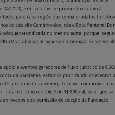
s geradores de fluxo turístico, voltados para OSC e
 e 04/2020); e dois editais de promoção e apoio à
voltados para cada região que tenha produtos turístico
nos editais são Caminho dos Ipês e Rota Pantanal Bon
a Bodoquena) unificada no mesmo edital porque, segu
undturMS trabalhar as ações de promoção e comercial
 apoio a eventos geradores de fluxo turístico de OSC
r conta da pandemia, estamos priorizando os eventos a
ão. Os proponentes deverão, inclusive, comprovar a a
r total dos cinco editais é de R$ 800 mil, valor que se
 e aprovados pela comissão de seleção da Fundação.