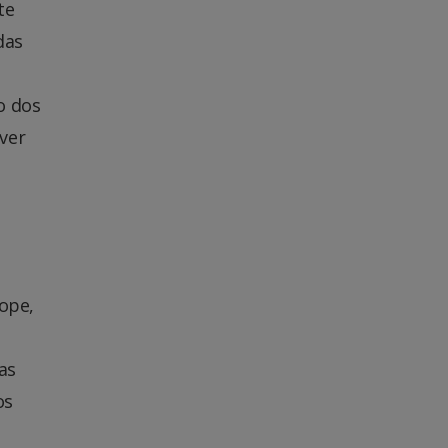
te
das
o dos
ver
lope,
as
os