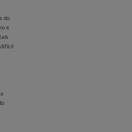
s do
mo e
tais
ifícil
 a
do