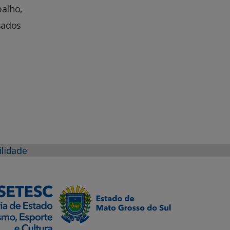
balho,
sados
ilidade