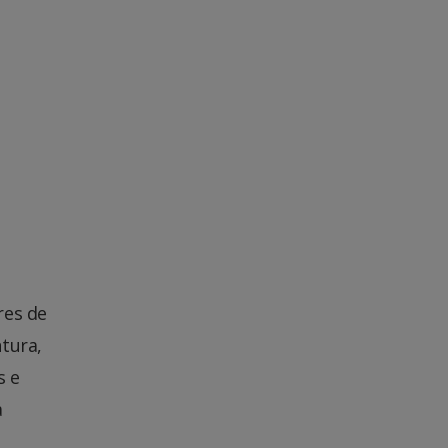
res de
tura,
s e
a