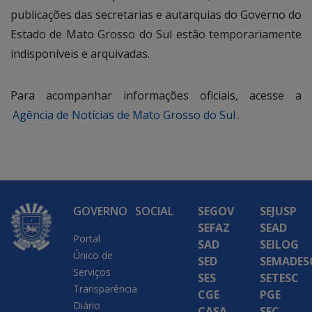
publicações das secretarias e autarquias do Governo do
Estado de Mato Grosso do Sul estão temporariamente
indisponíveis e arquivadas.
Para acompanhar informações oficiais, acesse a
Agência de Notícias de Mato Grosso do Sul
.
GOVERNO
SOCIAL
SEGOV
SEJUSP
SEFAZ
SEAD
Portal
SAD
SEILOG
Único de
SED
SEMADES
Serviços
SES
SETESC
Transparência
CGE
PGE
Diário
CASA
SEC