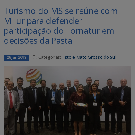
Turismo do MS se reúne com
MTur para defender
participação do Fornatur em
decisões da Pasta
Categorias:
Isto é Mato Grosso do Sul
26 jun 2018