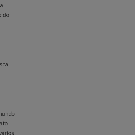
da
o do
esca
 mundo
Mato
vários