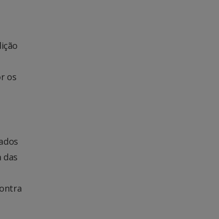
dição
r os
iados
m das
contra