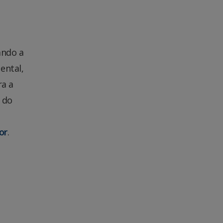
ando a
ental,
ra a
 do
a
or
.