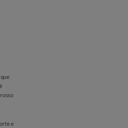
 que
é
Grosso
orte e