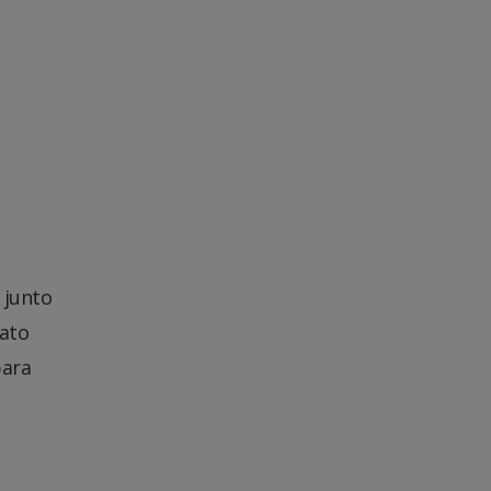
 junto
Mato
para