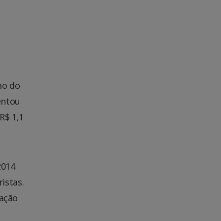
mo do
entou
R$ 1,1
2014
istas.
ação