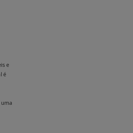
is e
l é
a uma