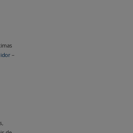
ximas
idor
–
s,
is de