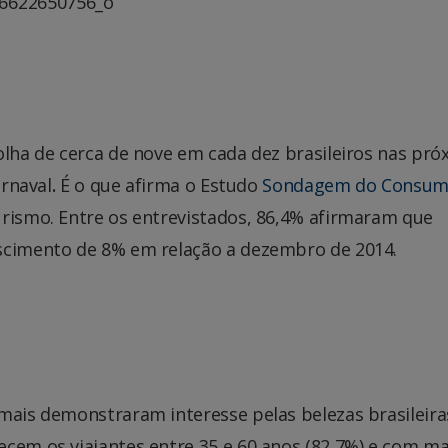
olha de cerca de nove em cada dez brasileiros nas pró
arnaval
.
É o que afirma o Estudo
Sondagem do Consum
urismo. Entre os entrevistados, 86,4% afirmaram que
escimento de 8% em relação a dezembro de 2014.
mais demonstraram interesse pelas belezas brasileira
cem os viajantes entre 35 e 60 anos (82,7%) e com ma