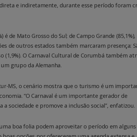
ireta e indiretamente, durante esse período foram c
5%) é de Mato Grosso do Sul; de Campo Grande (85,1%),
liões de outros estados também marcaram presença: S
sso (1,9%). O Carnaval Cultural de Corumbá também atr
té um grupo da Alemanha.
tur-MS, o cenário mostra que o turismo é um importa
economia. “O Carnaval é um importante gerador de
a sociedade e promove a inclusão social”, enfatizou.
 uma boa folia podem aproveitar o período em alguns
o boas opções por oferecerem uma agenda extensa e