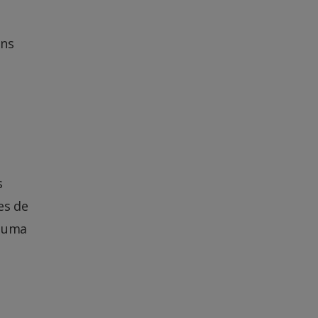
uns
s
es de
e uma