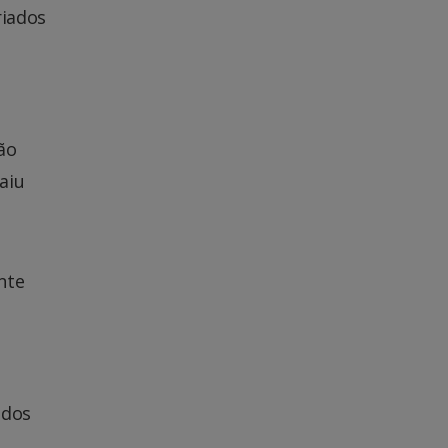
riados
ão
aiu
nte
 dos