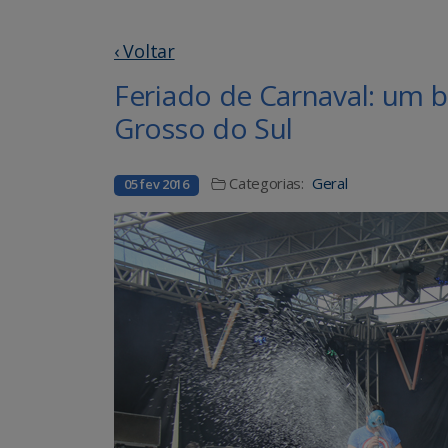
‹ Voltar
Feriado de Carnaval: um
Grosso do Sul
Categorias:
Geral
05 fev 2016