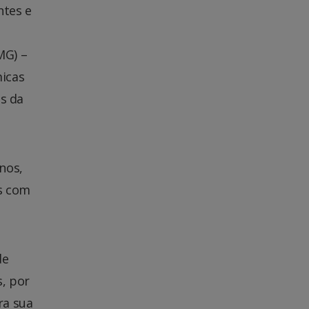
ntes e
MG) –
micas
os da
nos,
as com
de
s, por
ra sua