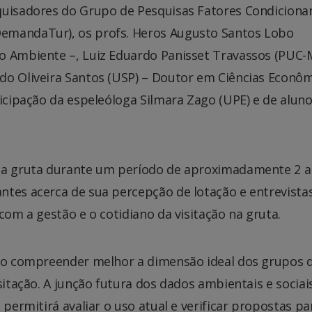
quisadores do Grupo de Pesquisas Fatores Condiciona
emandaTur), os profs. Heros Augusto Santos Lobo
o Ambiente –, Luiz Eduardo Panisset Travassos (PUC-
do Oliveira Santos (USP) – Doutor em Ciências Econô
ticipação da espeleóloga Silmara Zago (UPE) e de alun
 da gruta durante um período de aproximadamente 2 a
ntes acerca de sua percepção de lotação e entrevist
com a gestão e o cotidiano da visitação na gruta.
rão compreender melhor a dimensão ideal dos grupos 
sitação. A junção futura dos dados ambientais e sociai
 permitirá avaliar o uso atual e verificar propostas pa