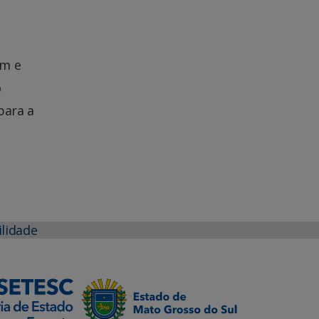
em e
o
para a
ilidade