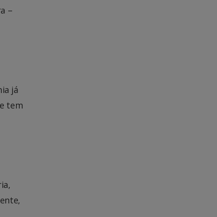
ra –
ia já
ue tem
o
ia,
ente,