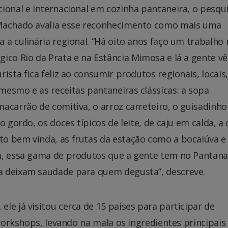
cional e internacional em cozinha pantaneira, o pesqu
 Machado avalia esse reconhecimento como mais uma
a a culinária regional. “Há oito anos faço um trabalho
gico Rio da Prata e na Estância Mimosa e lá a gente vê
rista fica feliz ao consumir produtos regionais, locais,
mesmo e as receitas pantaneiras clássicas: a sopa
macarrão de comitiva, o arroz carreteiro, o guisadinho
ão gordo, os doces típicos de leite, de caju em calda, a
o bem vinda, as frutas da estação como a bocaiúva e
m, essa gama de produtos que a gente tem no Pantana
a deixam saudade para quem degusta”, descreve.
le já visitou cerca de 15 países para participar de
 workshops, levando na mala os ingredientes principais