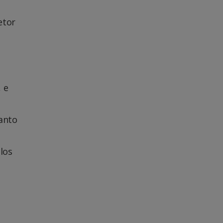
etor
 e
uanto
los