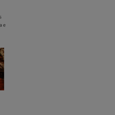
s
a e