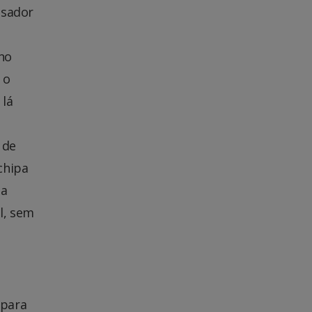
isador
 no
 o
 lá
 de
 chipa
 a
l, sem
 para