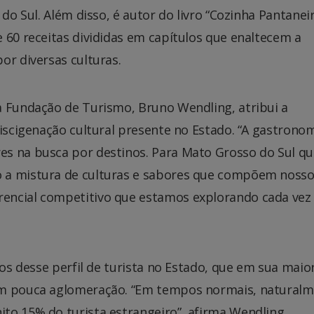
 do Sul. Além disso, é autor do livro “Cozinha Pantanei
 60 receitas divididas em capítulos que enaltecem a
or diversas culturas.
a Fundação de Turismo, Bruno Wendling, atribui a
miscigenação cultural presente no Estado. “A gastronom
es na busca por destinos. Para Mato Grosso do Sul q
 a mistura de culturas e sabores que compõem noss
encial competitivo que estamos explorando cada vez
nos desse perfil de turista no Estado, que em sua maior
om pouca aglomeração. “Em tempos normais, naturalm
to 15% do turista estrangeiro”, afirma Wendling.