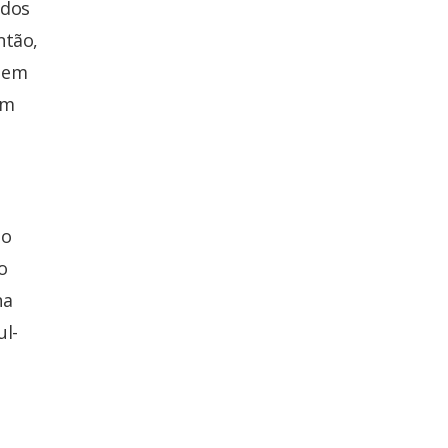
 dos
ntão,
agem
um
do
o
na
ul-