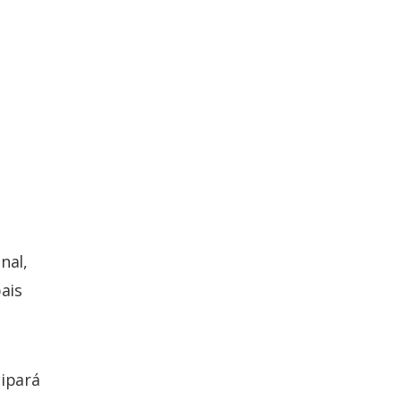
nal,
ais
cipará