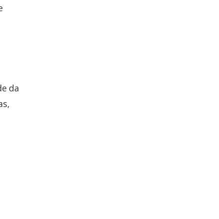
e
de da
as,