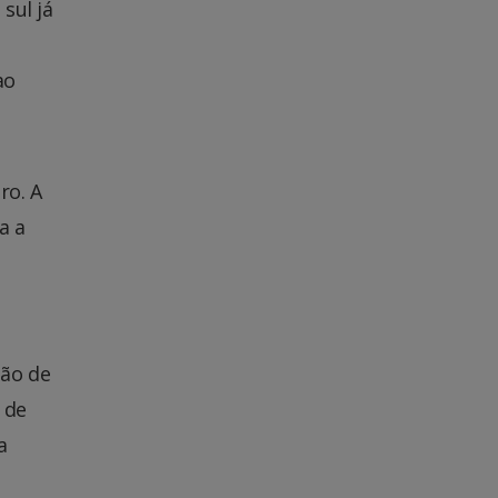
sul já
ao
ro. A
a a
ção de
 de
a