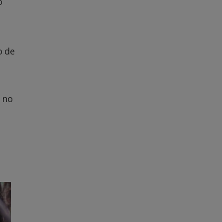
o
o de
 no