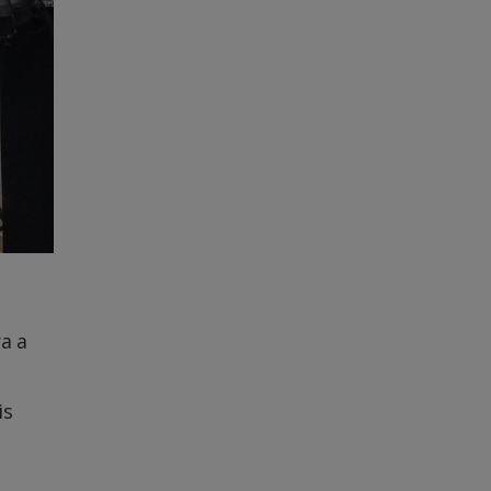
a a
is