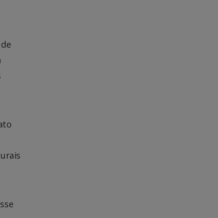
 de
n
s
ato
urais
esse