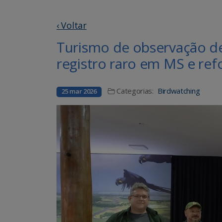
‹ Voltar
Turismo de observação d
registro raro em MS e re
Categorias:
Birdwatching
25 mar 2026