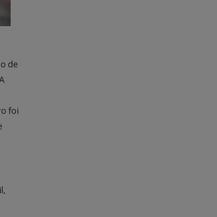
co de
 A
ro foi
e
l,