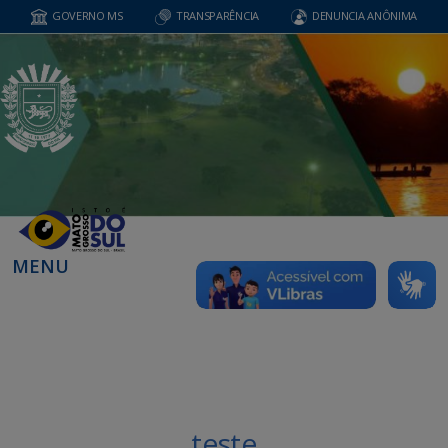
GOVERNO MS
TRANSPARÊNCIA
DENUNCIA ANÔNIMA
MENU
teste