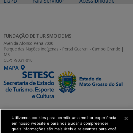
LGPD
Fala Servidor
Acessibilidade
FUNDAÇÃO DE TURISMO DE MS
Avenida Afonso Pena 7000
Parque das Nações Indígenas - Portal Guarani - Campo Grande |
MS
CEP: 79031-010
MAPA
Utilizamos cookies para permitir uma melhor experiência
SETDIG | Secretaria-Executiva de Transformação
em nosso website e para nos ajudar a compreender
Digital
quais informações são mais úteis e relevantes para você.