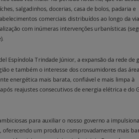
hes, salgadinhos, docerias, casa de bolos, padaria e
belecimentos comerciais distribuídos ao longo da via
talização com inúmeras intervenções urbanísticas (se
).
el Espíndola Trindade Júnior, a expansão da rede de 
egião e também o interesse dos consumidores das áre
fonte energética mais barata, confiável e mais limpa à
pós reajustes consecutivos de energia elétrica e do 
biciosas para auxiliar o nosso governo a impulsiona
l, oferecendo um produto comprovadamente mais bar