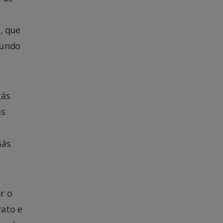
, que
gundo
gás
as
Gás
r o
ato e