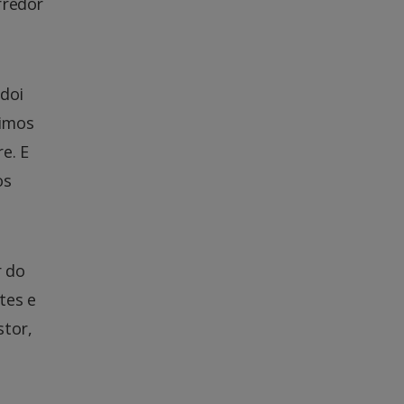
rredor
doi
timos
e. E
os
r do
tes e
stor,