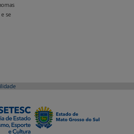
Thomas
 e se
ilidade