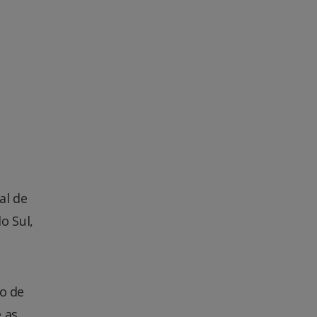
al de
o Sul,
ro de
 as