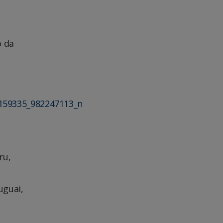
o da
ru,
uguai,