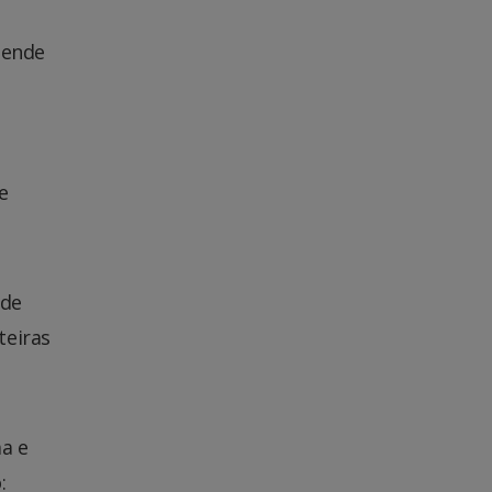
tende
e
 de
teiras
ma e
: