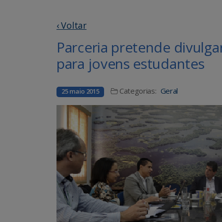
‹ Voltar
Parceria pretende divulgar
para jovens estudantes
Categorias:
Geral
25 maio 2015