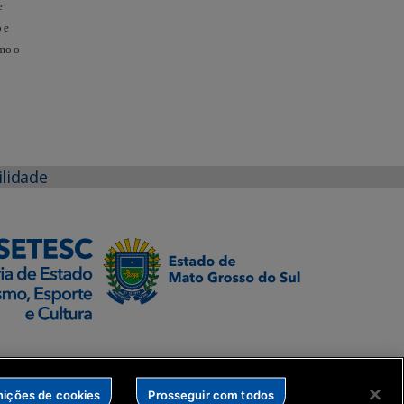
e
 e
omo o
ilidade
nições de cookies
Prosseguir com todos