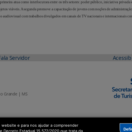
primeira atua como interlocutora entre os três setores: poder público, iniciativa privada 
rojetos viáveis. A segunda promove a capacitação de jovens com noções de administração
ção audiovisual com trabalhos divulgados em canais de TV nacionais e internacionais c
Fala Servidor
Acessib
mpo Grande | MS
o website e para nos ajudar a compreender
Defi
me Decreto Estadual 15.572/2020 que trata da