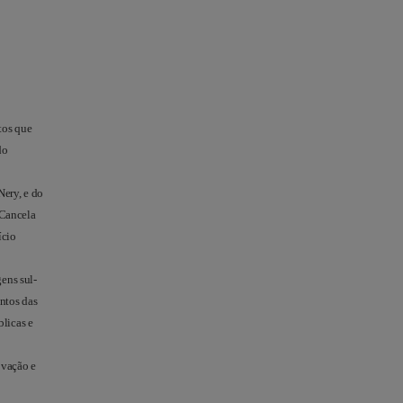
tos que
do
Nery, e do
 Cancela
ício
ens sul-
ntos das
blicas e
ovação e