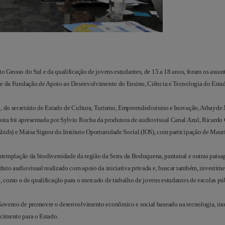
to Grosso do Sul e da qualificação de jovens estudantes, de 15 a 18 anos, foram os assun
 sede da Fundação de Apoio ao Desenvolvimento do Ensino, Ciência e Tecnologia do Esta
, do secretário de Estado de Cultura, Turismo, Empreendedorismo e Inovação, Athayde 
sta foi apresentada por Sylvio Rocha da produtora de audiovisual Canal Azul, Ricardo
ids) e Maisa Signor do Instituto Oportunidade Social (IOS), com participação de Maur
contemplação da biodiversidade da região da Serra da Bodoquena, pantanal e outras paisag
oduto audiovisual realizado com apoio da iniciativa privada e, buscar também, investime
, como o de qualificação para o mercado de trabalho de jovens estudantes de escolas pú
o Governo de promover o desenvolvimento econômico e social baseado na tecnologia, in
scimento para o Estado.