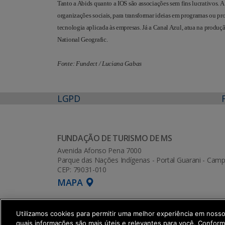
Tanto a Abids quanto a IOS são associações sem fins lucrativos. A 
organizações sociais, para transformar ideias em programas ou p
tecnologia aplicada às empresas. Já a Canal Azul, atua na produ
National Geografic.
Fonte: Fundect / Luciana Gabas
LGPD
FUNDAÇÃO DE TURISMO DE MS
Avenida Afonso Pena 7000
Parque das Nações Indígenas - Portal Guarani - Ca
CEP: 79031-010
MAPA
Utilizamos cookies para permitir uma melhor experiência em noss
quais informações são mais úteis e relevantes para você. Confor