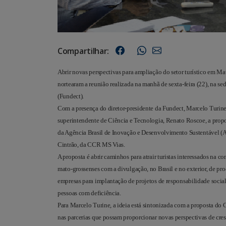
Compartilhar:
Abrir novas perspectivas para ampliação do setor turístico em Ma
nortearam a reunião realizada na manhã de sexta-feira (22), na
(Fundect).
Com a presença do diretor-presidente da Fundect, Marcelo Turine
superintendente de Ciência e Tecnologia, Renato Roscoe, a propo
da Agência Brasil de Inovação e Desenvolvimento Sustentável (Ab
Cintrão, da CCR MS Vias.
A proposta é abrir caminhos para atrair turistas interessados na 
mato-grossenses com a divulgação, no Brasil e no exterior, de pr
empresas para implantação de projetos de responsabilidade social
pessoas com deficiência.
Para Marcelo Turine, a ideia está sintonizada com a proposta d
nas parcerias que possam proporcionar novas perspectivas de cre