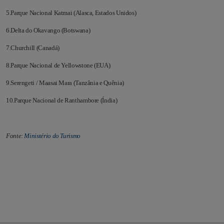
5.Parque Nacional Katmai (Alasca, Estados Unidos)
6.Delta do Okavango (Botswana)
7.Churchill (Canadá)
8.Parque Nacional de Yellowstone (EUA)
9.Serengeti / Maasai Mara (Tanzânia e Quênia)
10.Parque Nacional de Ranthambore (Índia)
Fonte:
Ministério do Turismo