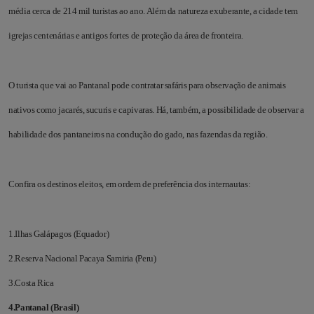
média cerca de 214 mil turistas ao ano. Além da natureza exuberante, a cidade tem
igrejas centenárias e antigos fortes de proteção da área de fronteira.
O turista que vai ao Pantanal pode contratar safáris para observação de animais
nativos como jacarés, sucuris e capivaras. Há, também, a possibilidade de observar a
habilidade dos pantaneiros na condução do gado, nas fazendas da região.
Confira os destinos eleitos, em ordem de preferência dos internautas:
1.Ilhas Galápagos (Equador)
2.Reserva Nacional Pacaya Samiria (Peru)
3.Costa Rica
4.Pantanal (Brasil)