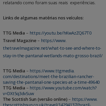
relatando como foram suas reais experiências.
Links de algumas matérias nos veículos:
TTG Media
–
https://youtu.be/
hKwAzZQ67T0
Travel Magazine
–
https://www.
thetravelmagazine.net/what-to-
see-and-where-to-
stay-in-the-
pantanal-wetlands-mato-grosso-
brazil/
TTG Media
–
https://www.ttgmedia.
com/destinations/meet-the-
brazilian-rancher-
saving-the-
pantanal-one-species-at-a-
time-49640
TTG Media
–
https://www.youtube.
com/watch?
v=DXt5q3dvSuw
The Scottish Sun (versão online)
–
https://www.
thescottishsun.co.uk/travel/
14294137/brazil-