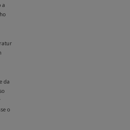
 a
lho
ratur
m
e da
so
r
sse o