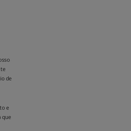
osso
nte
io de
to e
a que