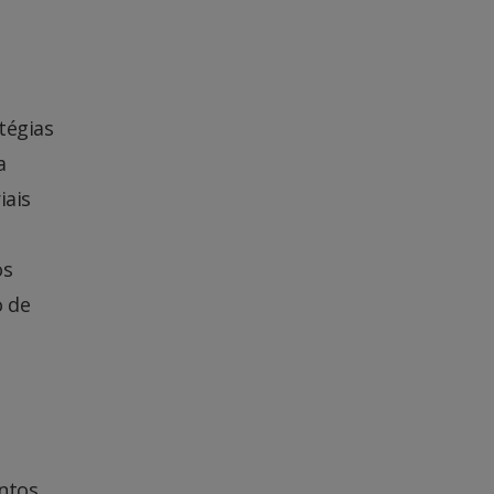
tégias
a
iais
os
o de
entos