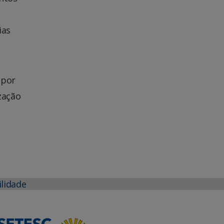
o
ias
 por
zação
ilidade