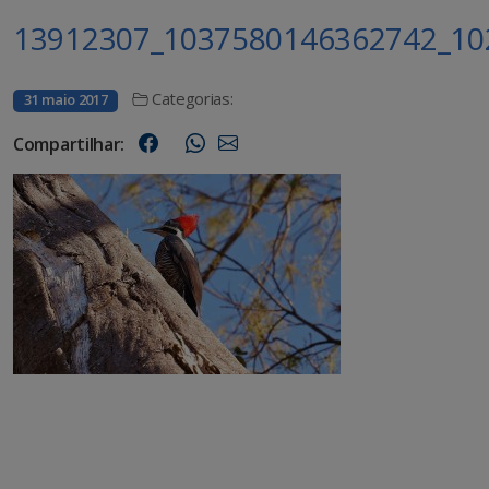
13912307_1037580146362742_10
Categorias:
31 maio 2017
Compartilhar: