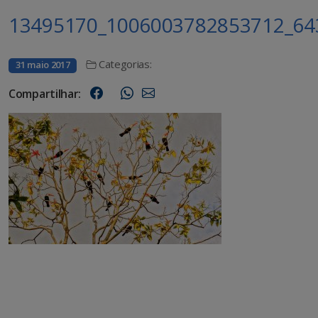
13495170_1006003782853712_64
Categorias:
31 maio 2017
Compartilhar: