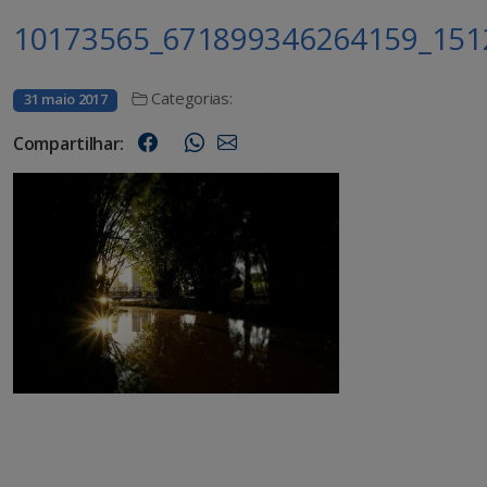
10173565_671899346264159_151
Categorias:
31 maio 2017
Compartilhar: