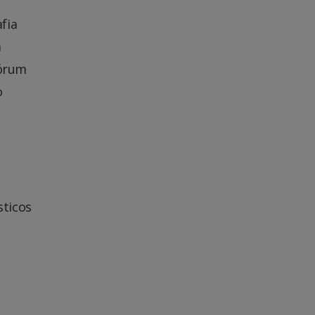
fia
a
Fórum
o
sticos