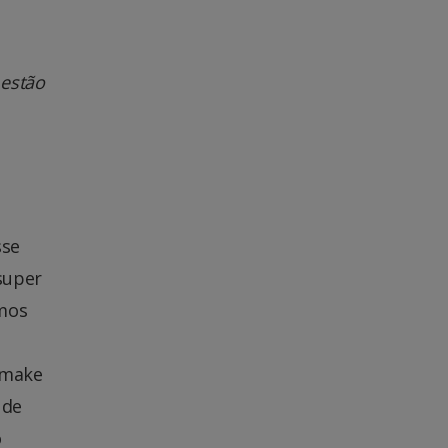
 estão
sse
super
amos
emake
 de
o