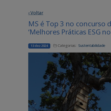
‹ Voltar
MS é Top 3 no concurso d
‘Melhores Práticas ESG nos
Categorias:
Sustentabilidade
13 dez 2024