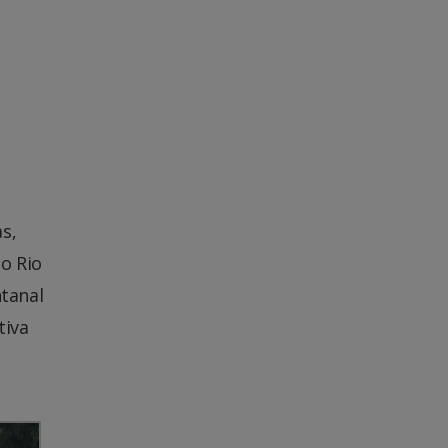
s,
o Rio
ntanal
tiva