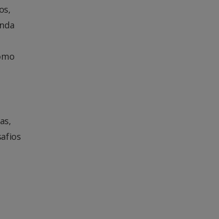
os,
enda
como
as,
afios