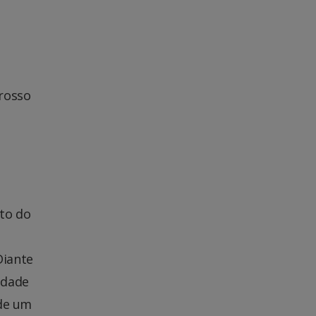
Grosso
to do
Diante
idade
 de um