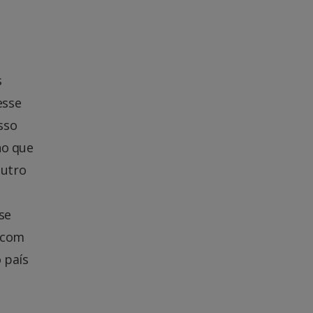
s
esse
sso
ho que
eutro
se
 com
 país