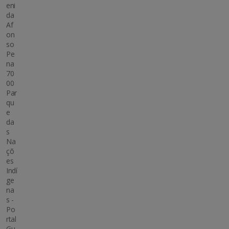
eni
da
Af
on
so
Pe
na
70
00
Par
qu
e
da
s
Na
çõ
es
Indí
ge
na
s -
Po
rtal
Gu