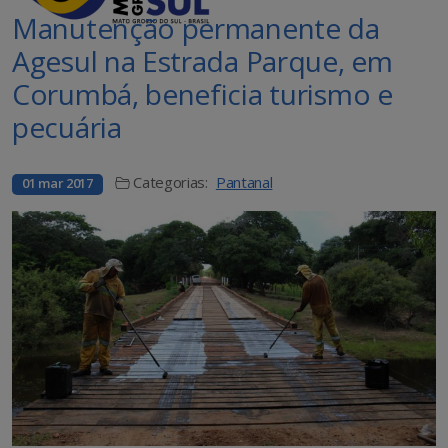
Manutenção permanente da
Agesul na Estrada Parque, em
Corumbá, beneficia turismo e
pecuária
Categorias:
Pantanal
01 mar 2017