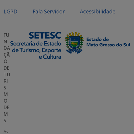
LGPD
Fala Servidor
Acessibilidade
FU
N
DA
ÇÃ
O
DE
TU
RI
S
M
O
DE
M
S
Av