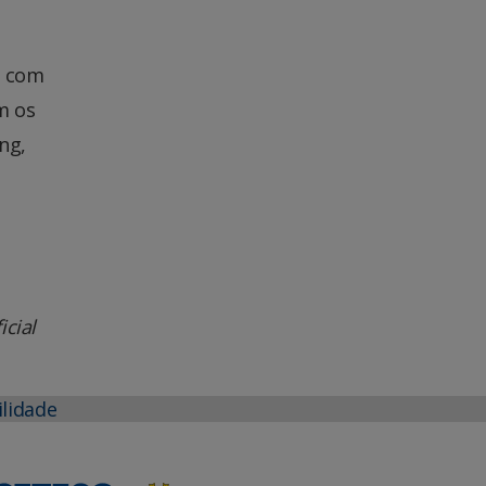
, com
m os
ng,
cial
ilidade