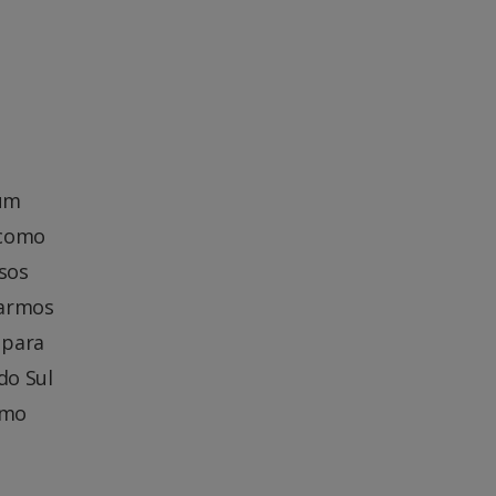
 um
 como
sos
tarmos
 para
do Sul
omo