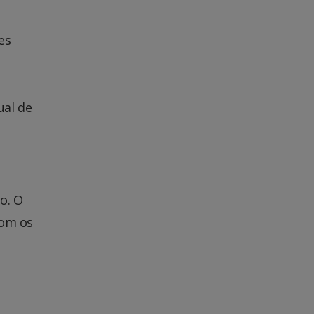
es
ual de
o. O
com os