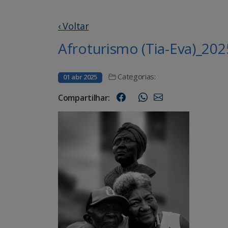
‹ Voltar
Afroturismo (Tia-Eva)_202
Categorias:
01 abr 2025
Compartilhar: