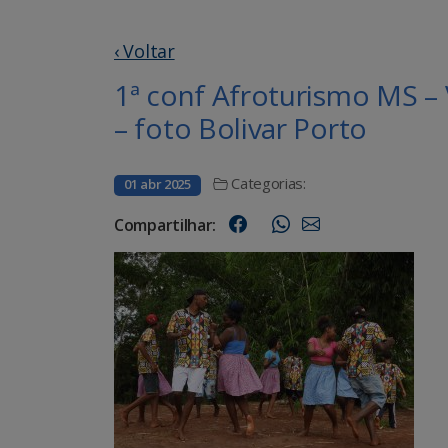
‹ Voltar
1ª conf Afroturismo MS –
– foto Bolivar Porto
Categorias:
01 abr 2025
Compartilhar: