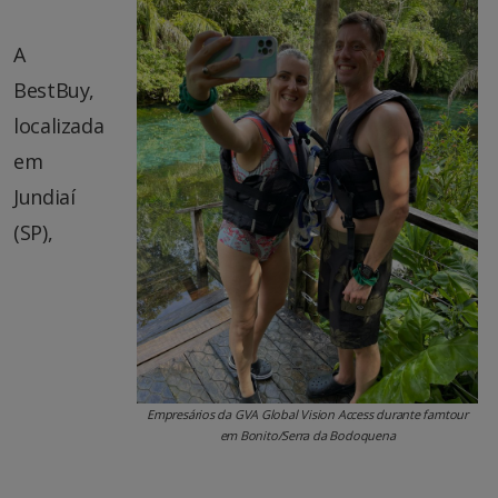
A
BestBuy,
localizada
em
Jundiaí
(SP),
Empresários da GVA Global Vision Access durante famtour
em Bonito/Serra da Bodoquena