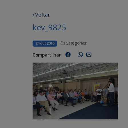
‹ Voltar
kev_9825
Categorias:
24 out 2016
Compartilhar: