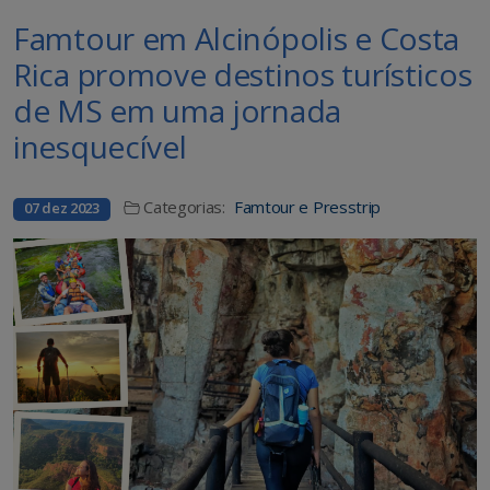
Famtour em Alcinópolis e Costa
Rica promove destinos turísticos
de MS em uma jornada
inesquecível
Categorias:
Famtour e Presstrip
07 dez 2023