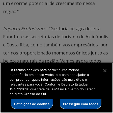
um enorme potencial de crescimento nessa
região.”
Impacto Ecoturismo
– “Gostaria de agradecer a
Fundtur e as secretarias de turismo de Alcinópolis
e Costa Rica, como também aos empresários, por
ter nos proporcionado momentos únicos junto as
belezas naturais da região. Vamos agora todos
juntos ajudar na divulgação e comercialização de
Utilizamos cookies para permitir uma melhor
experiência em nosso website e para nos ajudar a
mais um produto para nosso Estado. Esta ação foi
compreender quais informações são mais úteis e
muito importante para que estes dois destinos
relevantes para você. Conforme Decreto Estadual
15.572/2020 que trata da LGPD no Governo do Estado
possam ser conhecidos e divulgados no Estado, no
de Mato Grosso do Sul.
Brasil e no mundo. Contem com a Impacto
Definições de cookies
Prosseguir com todos
Ecoturismo!”