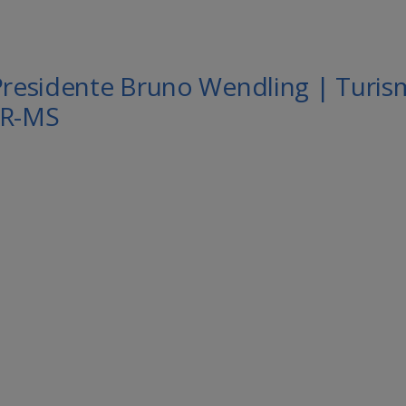
-Presidente Bruno Wendling | Turi
UR-MS
le Agenda
iCalendar