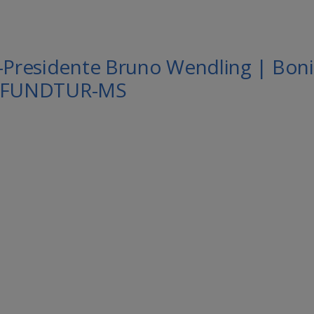
r-Presidente Bruno Wendling | Bon
F | FUNDTUR-MS
le Agenda
iCalendar