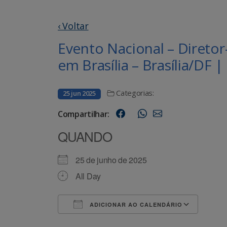
‹ Voltar
Evento Nacional – Direto
em Brasília – Brasília/D
Categorias:
25 jun 2025
Compartilhar:
QUANDO
25 de junho de 2025
All Day
ADICIONAR AO CALENDÁRIO
Baixar ICS
Goog