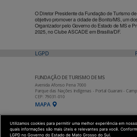
O Diretor Presidente da Fundação de Turismo de 
objetivo promover a cidade de Bonito/MS, um dos
Organizador pelo Governo do Estado de MS e Pref
2025, no Clube ASCADE em Brasília/DF.
LGPD
FUNDAÇÃO DE TURISMO DE MS
Avenida Afonso Pena 7000
Parque das Nações Indígenas - Portal Guarani - Ca
CEP: 79031-010
MAPA
Utilizamos cookies para permitir uma melhor experiência em noss
quais informações são mais úteis e relevantes para você. Confor
SETDIG | Secretaria-Executiva de Tran
LGPD no Governo do Estado de Mato Grosso do Sul.