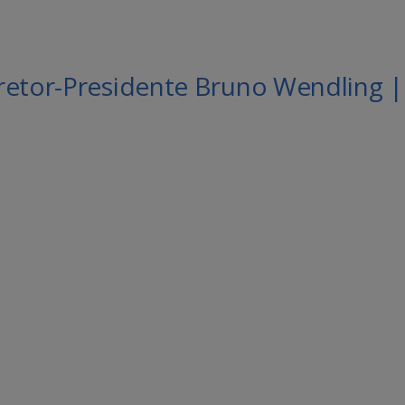
retor-Presidente Bruno Wendling |
le Agenda
iCalendar