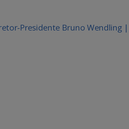
retor-Presidente Bruno Wendling |
le Agenda
iCalendar