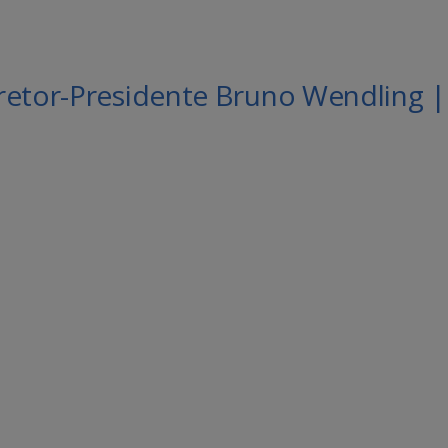
retor-Presidente Bruno Wendling |
le Agenda
iCalendar