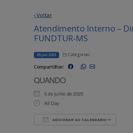
‹ Voltar
Atendimento Interno – Di
FUNDTUR-MS
Categorias:
05 jun 2025
Compartilhar:
QUANDO
5 de junho de 2025
All Day
ADICIONAR AO CALENDÁRIO
Baixar ICS
Goog