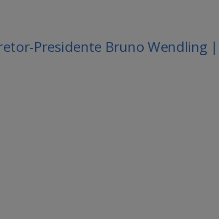
retor-Presidente Bruno Wendling |
le Agenda
iCalendar