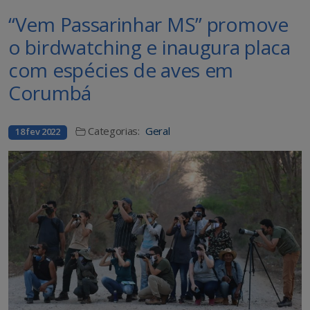
“Vem Passarinhar MS” promove
o birdwatching e inaugura placa
com espécies de aves em
Corumbá
Categorias:
Geral
18 fev 2022