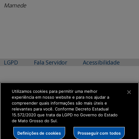
Mamede
LGPD
Fala Servidor
Acessibilidade
Utilizamos cookies para permitir uma melhor
experiência em nosso website e para nos ajudar a
FUNDAÇÃO DE TURISMO DE MS
compreender quais informações são mais úteis e
Avenida Afonso Pena 7000
relevantes para você. Conforme Decreto Estadual
Parque das Nações Indígenas - Portal Guarani - Campo Grande |
15.572/2020 que trata da LGPD no Governo do Estado
MS
de Mato Grosso do Sul.
CEP: 79031-010
MAPA
Definições de cookies
Prosseguir com todos