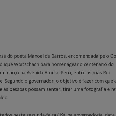
nze do poeta Manoel de Barros, encomendada pelo G
ico Ique Woitschach para homenagear o centenário do
em março na Avenida Afonso Pena, entre as ruas Rui
. Segundo o governador, o objetivo é fazer com que 
e as pessoas possam sentar, tirar uma fotografia e re
ldo.
tados nesta segunda-feira (19), na governadoria, data