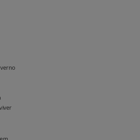
overno
a
viver
 em