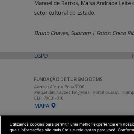
Manoel de Barros, Maísa Andrade Leite d
setor cultural do Estado.
Bruno Chaves, Subcom | Fotos: Chico Ri
LGPD
FUNDAÇÃO DE TURISMO DE MS
Avenida Afonso Pena 7000
Parque das Nações Indígenas - Portal Guarani - Ca
CEP: 79031-010
MAPA
Utilizamos cookies para permitir uma melhor experiência em noss
quais informações são mais úteis e relevantes para você. Confor
SETDIG | Secretaria-Executiva de Tran