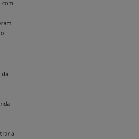
o com
seram
mo
 da
s
inda
a
trar a