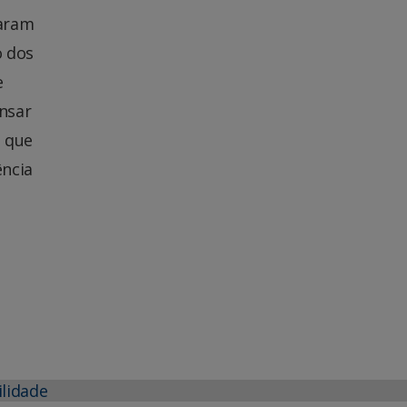
taram
o dos
e
nsar
s que
ência
ilidade