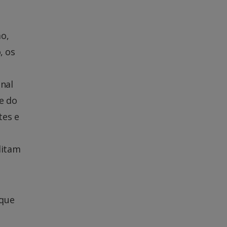
ão,
, os
nal
e do
tes e
ditam
 que