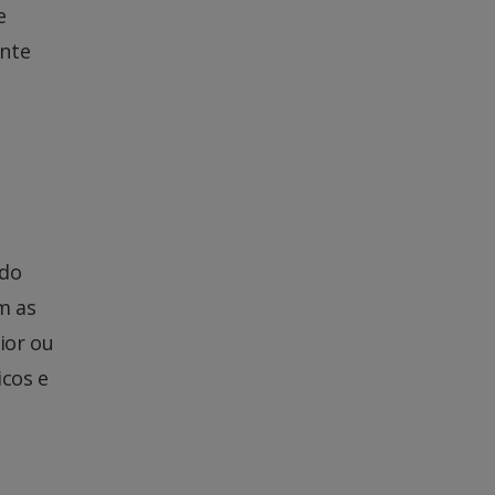
e
ente
 do
m as
ior ou
icos e