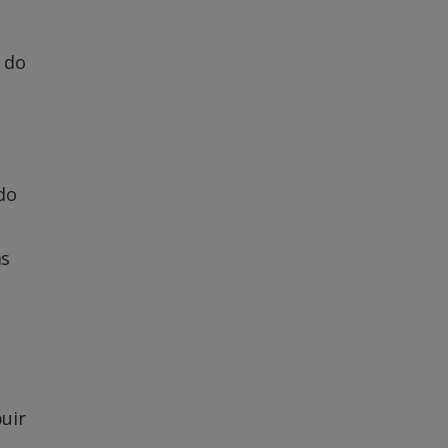
 do
a
do
as
uir