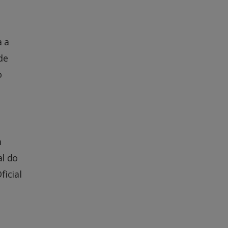
a a
de
o
m
al do
ficial