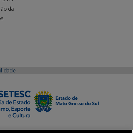
ção da
os
ilidade