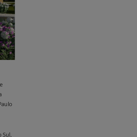
ve
a
Paulo
 Sul,