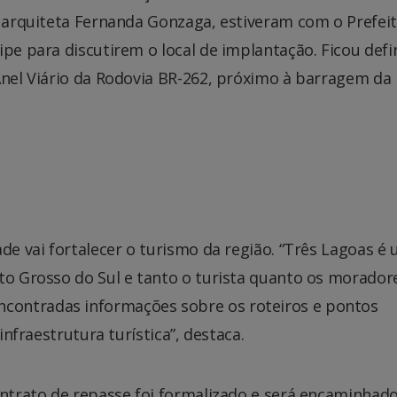
, arquiteta Fernanda Gonzaga, estiveram com o Prefei
ipe para discutirem o local de implantação. Ficou defi
Anel Viário da Rodovia BR-262, próximo à barragem da
de vai fortalecer o turismo da região. “Três Lagoas é
to Grosso do Sul e tanto o turista quanto os morador
contradas informações sobre os roteiros e pontos
infraestrutura turística”, destaca.
ontrato de repasse foi formalizado e será encaminhad