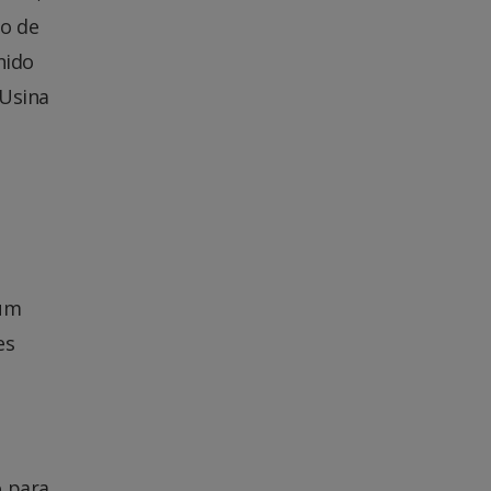
to de
nido
 Usina
 um
es
o para