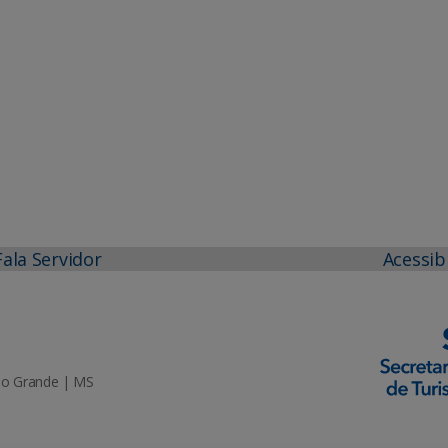
Fala Servidor
Acessib
mpo Grande | MS