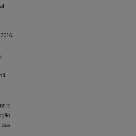
al
 2016.
a
il.
Entre
oção
 das