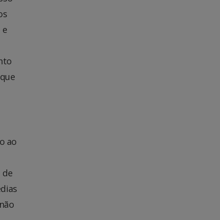
os
 e
nto
 que
so ao
 de
édias
 não