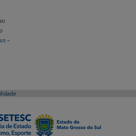
ao
 o
us –
ilidade