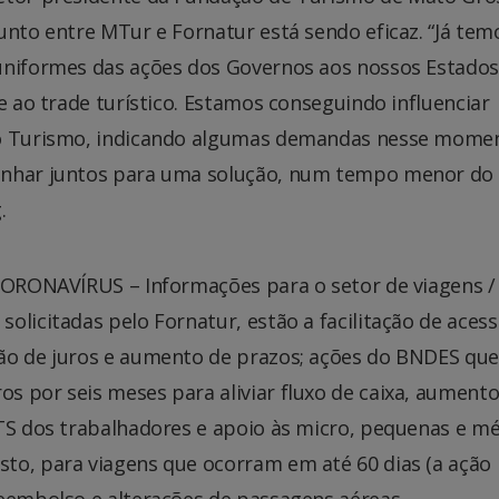
unto entre MTur e Fornatur está sendo eficaz. “Já tem
uniformes das ações dos Governos aos nossos Estados
e ao trade turístico. Estamos conseguindo influenciar
 do Turismo, indicando algumas demandas nesse mome
minhar juntos para uma solução, num tempo menor do
.
“CORONAVÍRUS – Informações para o setor de viagens /
olicitadas pelo Fornatur, estão a facilitação de aces
ão de juros e aumento de prazos; ações do BNDES que
s por seis meses para aliviar fluxo de caixa, aumento
GTS dos trabalhadores e apoio às micro, pequenas e m
to, para viagens que ocorram em até 60 dias (a ação
reembolso e alterações de passagens aéreas.