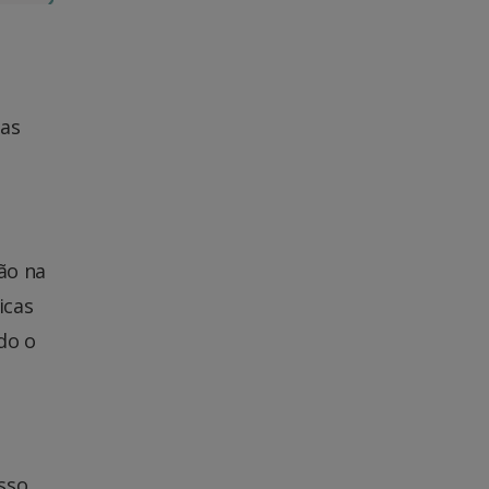
tas
ão na
icas
do o
sso