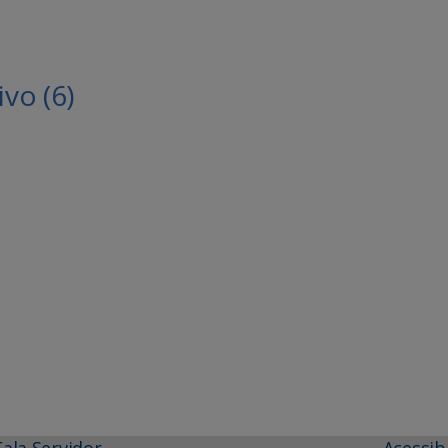
vo (6)
Fala Servidor
Acessib