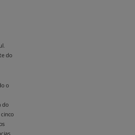
l.
te do
do o
a do
 cinco
os
ncias