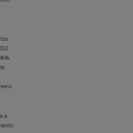
ntos
2022
+46%
de
neiro
o a
mento