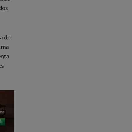
 dos
ia do
 uma
enta
os