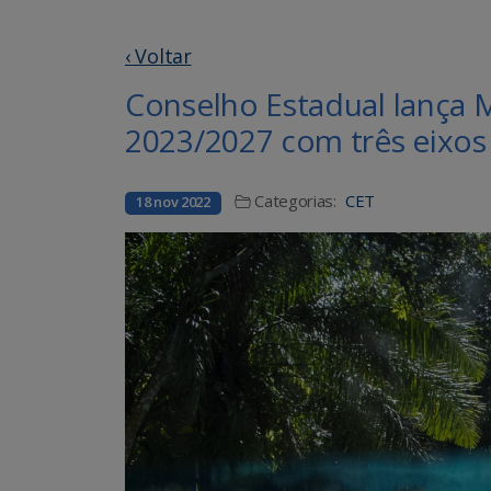
‹ Voltar
Conselho Estadual lança 
2023/2027 com três eixos
Categorias:
CET
18 nov 2022