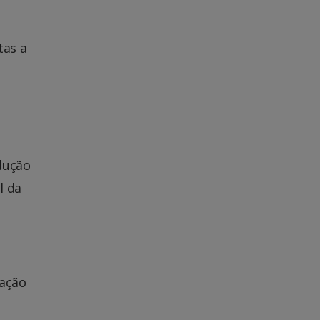
tas a
dução
l da
lação