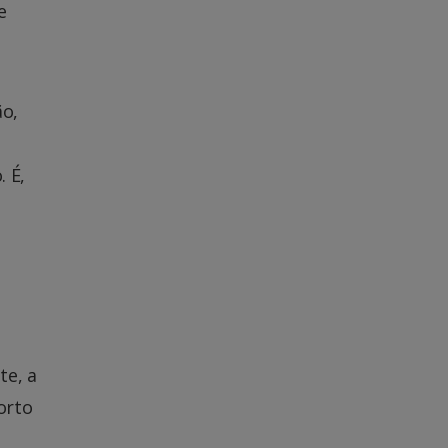
e
ão,
 É,
te, a
orto