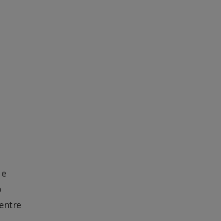
 e
o
 entre