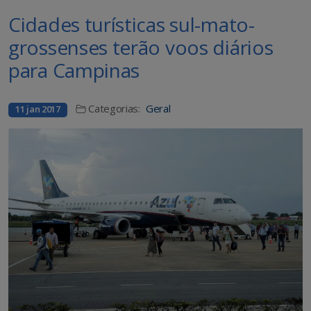
Cidades turísticas sul-mato-
grossenses terão voos diários
para Campinas
Categorias:
Geral
11 jan 2017